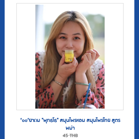
^๐๐^ยาดม "พุทธโธ" สมุนไพรหอม สมุนไพรไทย สูตร
พม่า
45
THB
37
THB