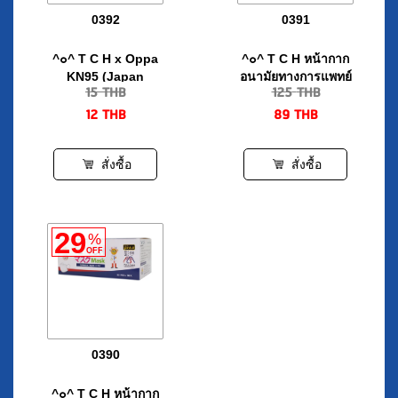
^๐^ T C H x Oppa
^๐^ T C H หน้ากาก
KN95 (Japan
อนามัยทางการแพทย์
15
THB
125
THB
Quality in White)
สีดำ 50 ชิ้น/กล่อง
12
THB
89
THB
สั่งซื้อ
สั่งซื้อ
29
%
OFF
0390
^๐^ T C H หน้ากาก
อนามัยทางการแพทย์
125
THB
สีขาว 50 ชิ้น/กล่อง