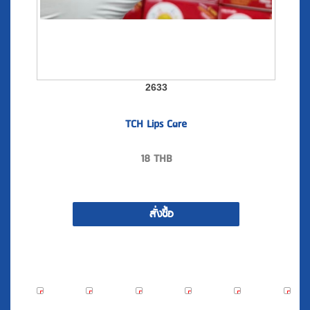
2633
TCH Lips Care
18
THB
สั่งซื้อ
60
60
60
60
92
2
%
%
%
%
%
0408
0407
0406
0405
0404
0393
OFF
OFF
OFF
OFF
OFF
OFF
Promotion
Promotion
Promotion
Promotion
Promotion!!
^๐^
10.10
10.10
10.10
10.10
GENRUI
T