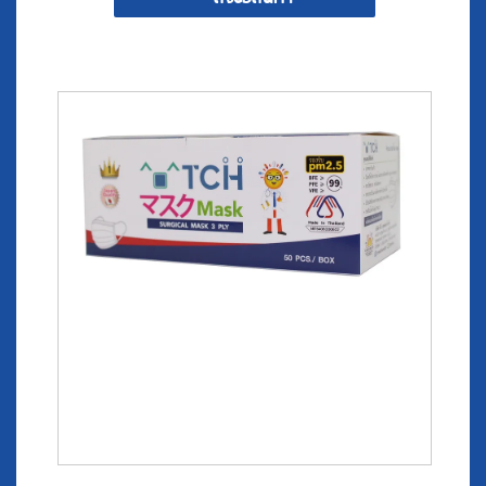
^๐^ T C H หน้ากากอนามัยทางการแพทย์สีขาว 50 ชิ้น/
กล่อง