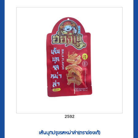
2592
เส้นบุกปรุงรสหม่าล่า(ตราฮ่องเต้)
25
THB