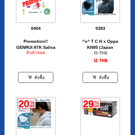
0404
0393
Promotion!!
^๐^ T C H x Oppa
GENRUI ATK Saliva
KN95 (Japan
15
THB
สินค้าหมด
แบบอมใต้ลิ้น
Quality in Black)
12
THB
สั่งซื้อ
สั่งซื้อ
20
29
%
%
OFF
OFF
0392
0391