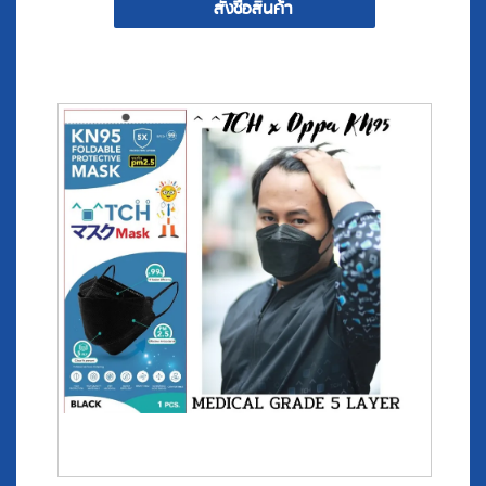
^๐^ T C H x Oppa KN95 (Japan Quality in Black)