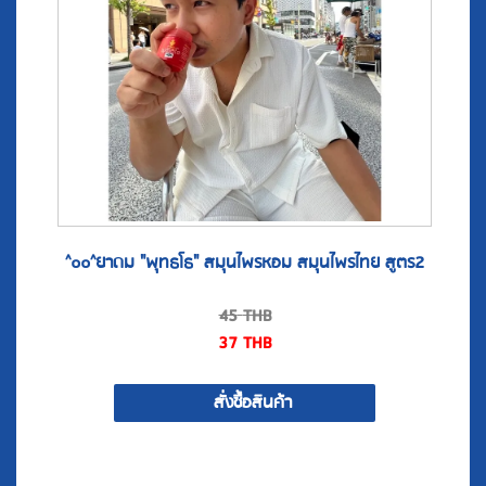
^๐๐^ยาดม "พุทธโธ" สมุนไพรหอม สมุนไพรไทย สูตร2
45
THB
37
THB
สั่งซื้อสินค้า