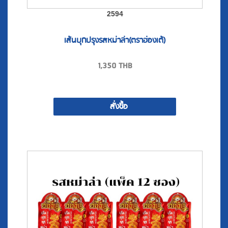
เส้นบุกปรุงรสหม่าล่า(ตราฮ่องเต้)
1,350
THB
สั่งซื้อ