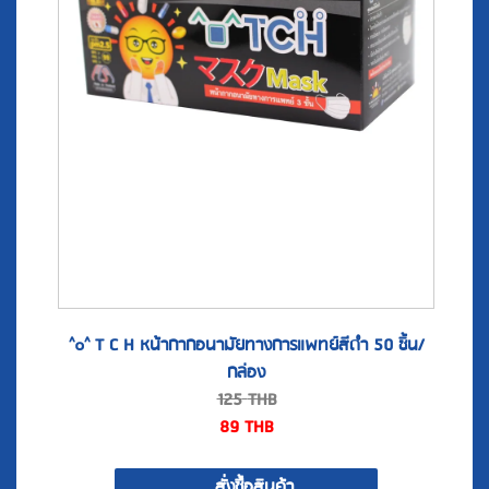
^๐^ T C H หน้ากากอนามัยทางการแพทย์สีดำ 50 ชิ้น/
กล่อง
125
THB
89
THB
สั่งซื้อสินค้า