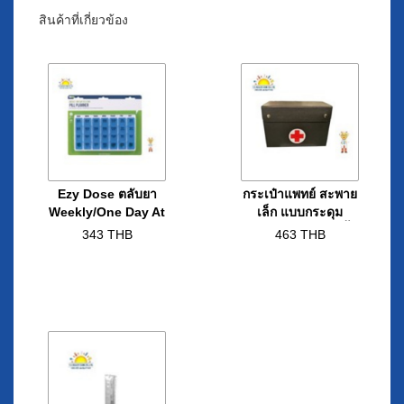
สินค้าที่เกี่ยวข้อง
Ezy Dose ตลับยา
กระเป๋าแพทย์ สะพาย
Weekly/One Day At
เล็ก แบบกระดุม
a Time-M
ขนาด 6 x 8 x 12 นิ้ว
343
THB
463
THB