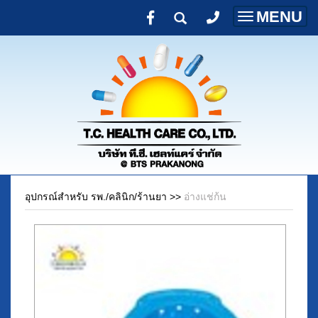
MENU
Toggle
navigatio
อุปกรณ์สำหรับ รพ./คลินิก/ร้านยา
>>
อ่างแช่ก้น