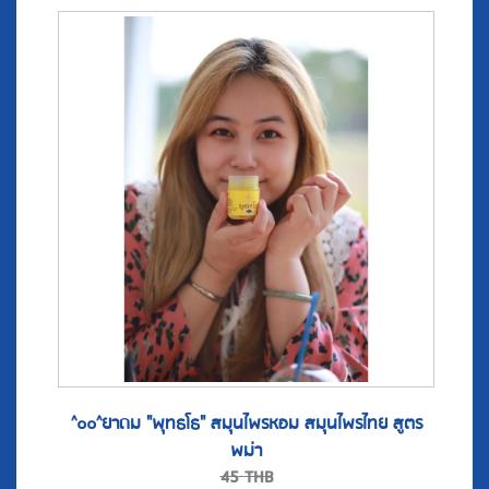
^๐๐^ยาดม "พุทธโธ" สมุนไพรหอม สมุนไพรไทย สูตร
พม่า
45
THB
37
THB