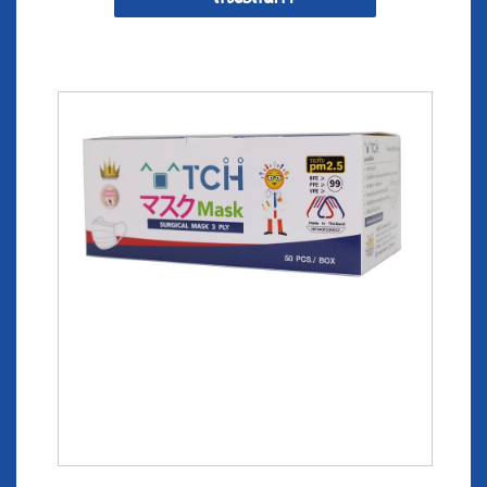
^๐^ T C H หน้ากากอนามัยทางการแพทย์สีขาว 50 ชิ้น/
กล่อง