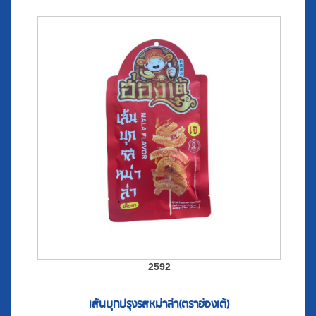
2592
เส้นบุกปรุงรสหม่าล่า(ตราฮ่องเต้)
25
THB