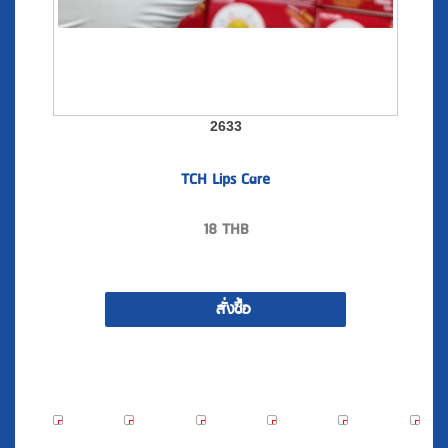
2633
TCH Lips Care
18
THB
สั่งซื้อ
60
60
60
60
92
2
%
%
%
%
%
0408
0407
0406
0405
0404
0393
OFF
OFF
OFF
OFF
OFF
OFF
Promotion
Promotion
Promotion
Promotion
Promotion!!
^๐^
10.10
10.10
10.10
10.10
GENRUI
T