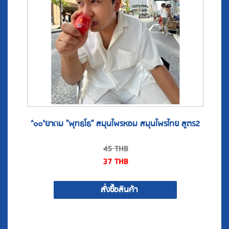
^๐๐^ยาดม "พุทธโธ" สมุนไพรหอม สมุนไพรไทย สูตร2
45
THB
37
THB
สั่งซื้อสินค้า