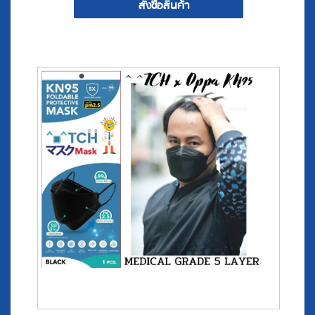
^๐^ T C H x Oppa KN95 (Japan Quality in Black)