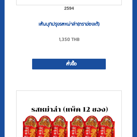
เส้นบุกปรุงรสหม่าล่า(ตราฮ่องเต้)
1,350
THB
สั่งซื้อ