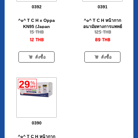
^๐^ T C H x Oppa
^๐^ T C H หน้ากาก
KN95 (Japan
อนามัยทางการแพทย์
15
THB
125
THB
Quality in White)
สีดำ 50 ชิ้น/กล่อง
12
THB
89
THB
สั่งซื้อ
สั่งซื้อ
29
%
OFF
0390
^๐^ T C H หน้ากาก
อนามัยทางการแพทย์
125
THB
สีขาว 50 ชิ้น/กล่อง