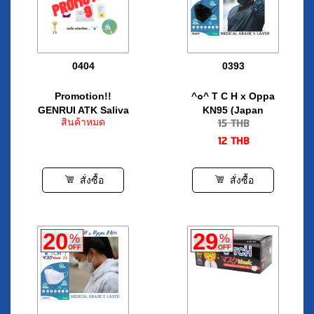
0404
0393
Promotion!!
^๐^ T C H x Oppa
GENRUI ATK Saliva
KN95 (Japan
15
THB
สินค้าหมด
แบบอมใต้ลิ้น
Quality in Black)
12
THB
สั่งซื้อ
สั่งซื้อ
20
29
%
%
OFF
OFF
0392
0391