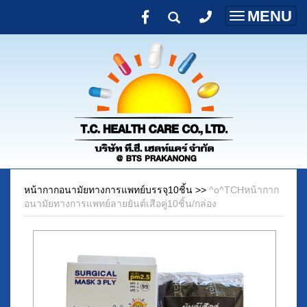
MENU
Toggle
navigatio
หน้ากากอนามัยทางการแพทย์บรรจุ10ชิ้น
>>
^o^TCHหน้ากาก
อนามัยทางการแพทย์ลายยันต์เสือคู่10ชิ้น/กล่อง