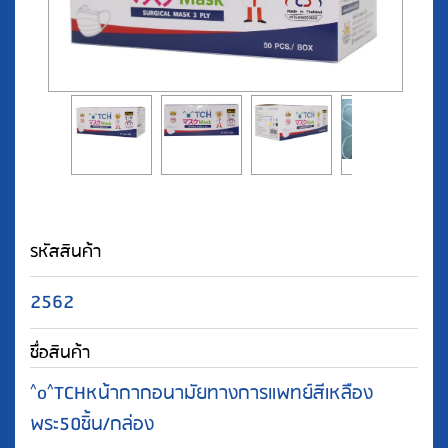
รหัสสินค้า
2562
ชื่อสินค้า
^o^TCHหน้ากากอนามัยทางการแพทย์สีเหลือง
พระ50ชิ้น/กล่อง