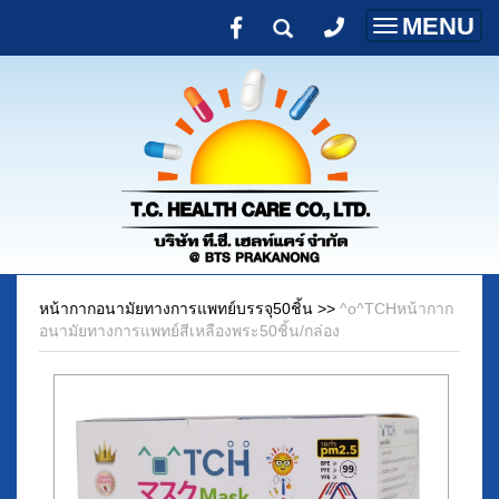
MENU
Toggle
navigatio
หน้ากากอนามัยทางการแพทย์บรรจุ50ชิ้น
>>
^o^TCHหน้ากาก
อนามัยทางการแพทย์สีเหลืองพระ50ชิ้น/กล่อง