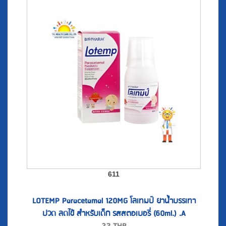
611
LOTEMP Paracetamal 120MG โลเทมป์ ยาน้ำบรรเทา
ปวด ลดไข้ สำหรับเด็ก รสสตอเบอรี่ (60ml.) .A