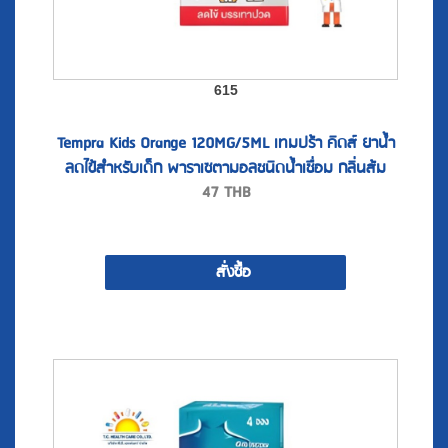
615
Tempra Kids Orange 120MG/5ML เทมปร้า คิดส์ ยาน้ำ
ลดไข้สำหรับเด็ก พาราเซตามอลชนิดน้ำเชื่อม กลิ่นส้ม
47
THB
(60ml.) .A
สั่งซื้อ