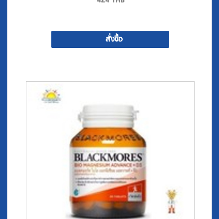
424
THB
เม็ด) .D
สั่งซื้อ