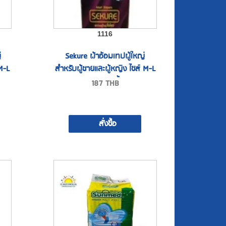
1116
่
Sekure ผ้าอ้อมเทปผู้ใหญ่
 M-L
สำหรับผู้ชายและผู้หญิง ไซส์ M-L
ขนาด 10 ชิ้น
187
THB
สั่งซื้อ