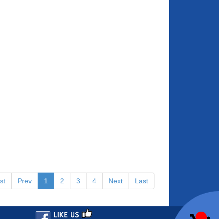
st
Prev
1
2
3
4
Next
Last