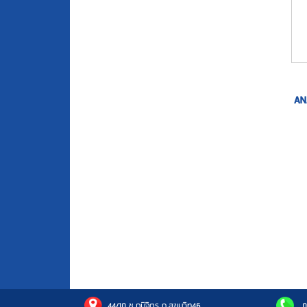
AN
44/10 ซ.ภูมิจิตร ถ.สุขุมวิท46
0