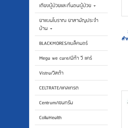
เตียงผู้ป่วยและที่นอนผู้ป่วย
ยาแผนโบราณ ยาสามัญประจำ
บ้าน
สำห
BLACKMORES/แบล็คมอร์
Mega we care/มีก้า วี แคร์
Vistra/วิสต้า
CELTRATE/แคลเทรต
Centrum/เซนทรัม
CollaHealth