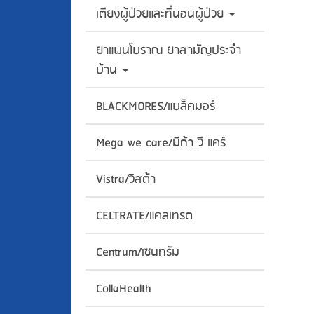
เตียงผู้ป่วยและที่นอนผู้ป่วย
ยาแผนโบราณ ยาสามัญประจำ
บ้าน
BLACKMORES/แบล็คมอร์
Mega we care/มีก้า วี แคร์
Vistra/วิสต้า
CELTRATE/แคลเทรต
Centrum/เซนทรัม
CollaHealth