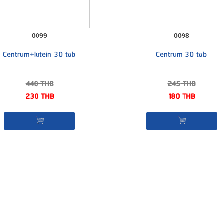
0099
0098
Centrum+lutein 30 tab
Centrum 30 tab
440
THB
245
THB
230
THB
180
THB