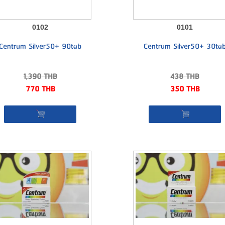
0102
0101
Centrum Silver50+ 90tab
Centrum Silver50+ 30ta
1,390
THB
438
THB
770
THB
350
THB