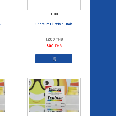
0100
b
Centrum+lutein 90tab
1,200
THB
600
THB