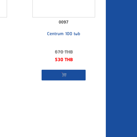
0097
Centrum 100 tab
670
THB
530
THB