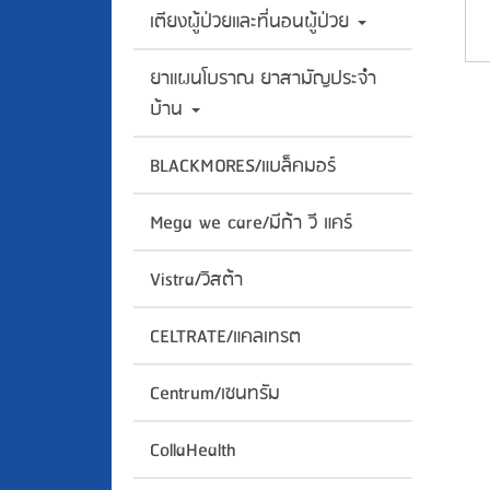
เตียงผู้ป่วยและที่นอนผู้ป่วย
ยาแผนโบราณ ยาสามัญประจำ
บ้าน
BLACKMORES/แบล็คมอร์
Mega we care/มีก้า วี แคร์
Vistra/วิสต้า
CELTRATE/แคลเทรต
Centrum/เซนทรัม
CollaHealth